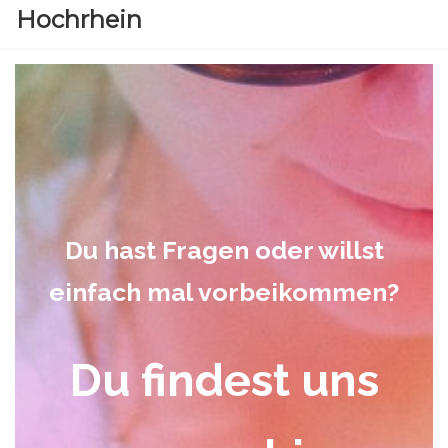
content
Hochrhein
Du hast Fragen oder willst
einfach mal vorbeikommen?
Du findest uns